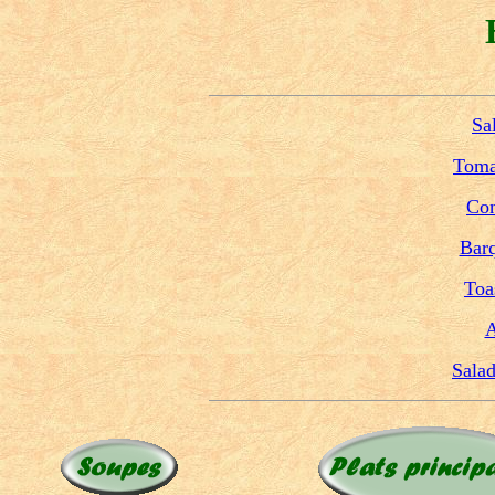
Sa
Tomat
Con
Barq
Toa
A
Salad