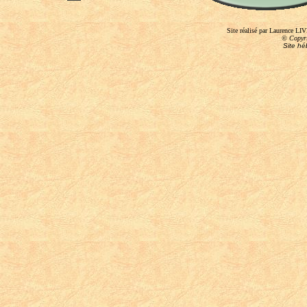
Site r
é
alis
é
par Laurence L
© Copyri
Site hé